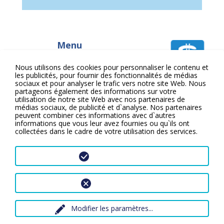
Menu
ACCUEIL
Nous utilisons des cookies pour personnaliser le contenu et
SOPHROLOGIE
les publicités, pour fournir des fonctionnalités de médias
CAYCÉDIENNE
sociaux et pour analyser le trafic vers notre site Web. Nous
FORMATIONS/TARIFS
partageons également des informations sur votre
Academie
CALENDRIERS
utilisation de notre site Web avec nos partenaires de
internationale
médias sociaux, de publicité et d`analyse. Nos partenaires
de
ATELIERS DE
peuvent combiner ces informations avec d`autres
sophrologie
SOPHROLOGIE
informations que vous leur avez fournies ou qu`ils ont
caycédienne
L'ÉQUIPE
collectées dans le cadre de votre utilisation des services.
TÉMOIGNAGES
CONTACT
J`ACCEPTE
REFUSER
© Ecoles de Sophrologie Caycédienne 2020
Mentions légales
Plan du site
Modifier les paramètres
...
Contact
Création PimentRouge.fr